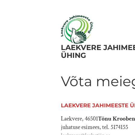
LAEKVERE JAHIME
ÜHING
Võta meie
LAEKVERE JAHIMEESTE 
Laekvere, 46501
Tõnu Kroobe
juhatuse esimees, tel. 5174155