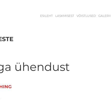
ESILEHT
LASKMISEST
VÕISTLUSED
GALERII
ESTE
ga ühendust
ÜHING
n